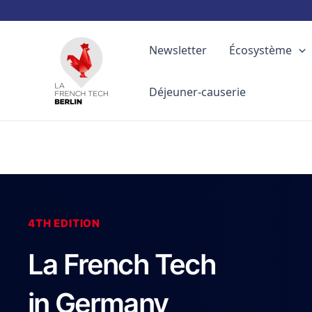
Aller
au
Newsletter
Écosystème
contenu
Déjeuner-causerie
4TH EDITION
La French Tech
in Germany