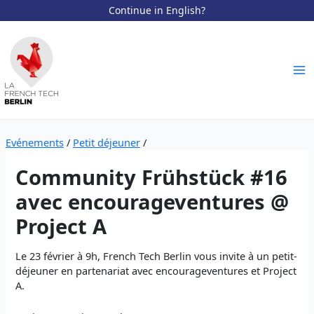
Continue in English?
Aller
au
contenu
Ma
Me
Evénements
/
Petit déjeuner
/
Community Frühstück #16
avec encourageventures @
Project A
Le 23 février à 9h, French Tech Berlin vous invite à un petit-
déjeuner en partenariat avec encourageventures et Project
A.