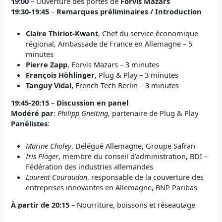
19:00
– Ouverture des portes de
Forvis Mazars
19:30-19:45
–
Remarques préliminaires / Introduction
Claire Thiriot-Kwant
, Chef du service économique
régional, Ambassade de France en Allemagne – 5
minutes
Pierre Zapp
, Forvis Mazars – 3 minutes
François Höhlinger
, Plug & Play – 3 minutes
Tanguy Vidal,
French Tech Berlin – 3 minutes
19:45-20:15
–
Discussion en panel
Modéré par
:
Philipp Gneiting
, partenaire de Plug & Play
Panélistes
:
Marine Choley
, Délégué Allemagne, Groupe Safran
Iris Plöger
, membre du conseil d’administration, BDI –
Fédération des industries allemandes
Laurent Couraudon
, responsable de la couverture des
entreprises innovantes en Allemagne, BNP Paribas
À partir de 20:15
– Nourriture, boissons et réseautage