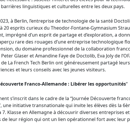
barrières linguistiques et culturelles entre les deux pays.
2023, à Berlin, l’entreprise de technologie de la santé Doctol
 à 20 esprits curieux du Theodor-Fontane-Gymnasium Strau
t, imprégné d’un esprit de partage et d’exploration, a donn
aperçu rare des rouages d’une entreprise technologique flo
tension, du domaine professionnel de la collaboration franc
 Peter Glaser et Amandine Faye de Doctolib, Eva Joly de l’O
é de La French Tech Berlin ont généreusement partagé leurs
iences et leurs conseils avec les jeunes visiteurs.
écouverte Franco-Allemande : Libérer les opportunités
“
ent s’inscrit dans le cadre de la “Journée Découverte franc
 une initiative transnationale qui invite les élèves dès la 6
a 7. Klasse en Allemagne à découvrir diverses entreprises et
s de leur région qui ont un lien opérationnel fort avec leur p