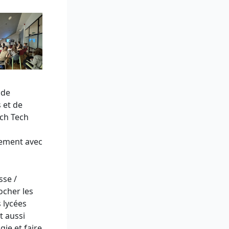
 de
s et de
nch Tech
nement avec
sse /
ocher les
s lycées
t aussi
gie et faire