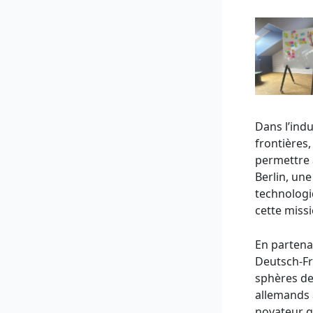
Dans l’ind
frontières,
permettre 
Berlin, un
technologi
cette missi
En partena
Deutsch-Fr
sphères de 
allemands a
novateur qu