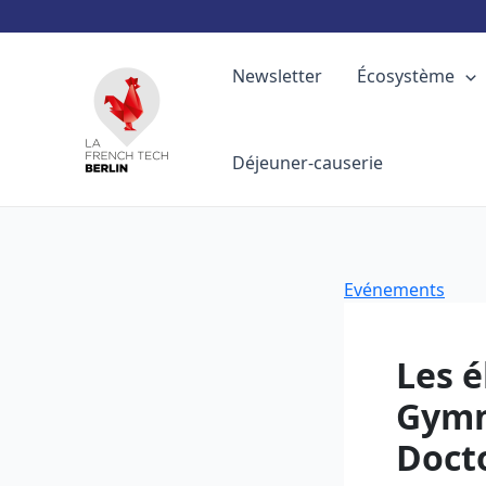
Aller
au
Newsletter
Écosystème
contenu
Déjeuner-causerie
Evénements
Les 
Gymn
Docto