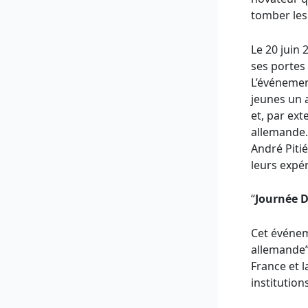
tomber les 
Le 20 juin 
ses portes
L’événemen
jeunes un 
et, par ex
allemande.
André Piti
leurs expér
“
Journée D
Cet événem
allemande”,
France et l
institution