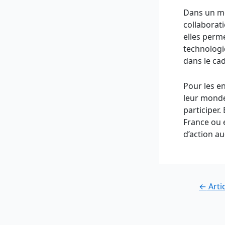
Dans un mo
collaborati
elles perme
technologi
dans le ca
Pour les en
leur monde
participer
France ou 
d’action au
Navigatio
←
Arti
des
articles