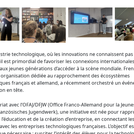
ustrie technologique, où les innovations ne connaissent pas
 il est primordial de favoriser les connexions internationale
aux jeunes générations d’accéder à la scène mondiale. Fre
e organisation dédiée au rapprochement des écosystèmes
ques français et allemand, a récemment orchestré un évé
on en tête.
riat avec l’OFAJ/DFJW (Office Franco-Allemand pour la Jeune
anzösisches Jugendwerk), une initiative est née pour rappr
l’éducation et de la création d’entreprise, en connectant le
vec les entreprises technologiques françaises. L’objectif es
e nécessaire : susciter l’intérêt des élèves pour la technolo