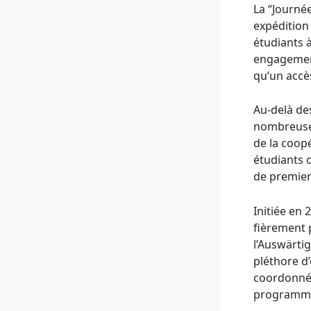
La “Journé
expédition
étudiants à
engagement 
qu’un accè
Au-delà de
nombreuses
de la coop
étudiants 
de premier
Initiée en 
fièrement p
l’Auswärti
pléthore d’
coordonnées
programm