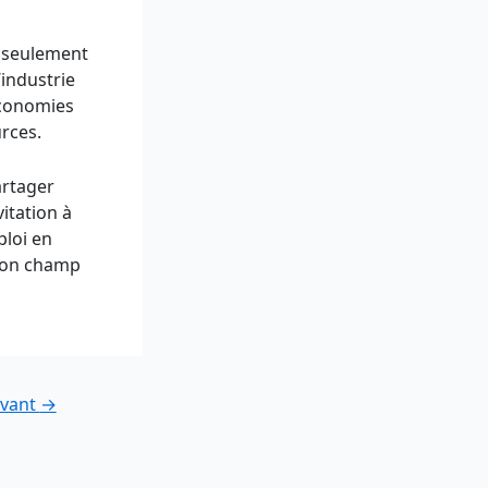
on seulement
’industrie
économies
rces.
artager
itation à
ploi en
 son champ
ivant
→