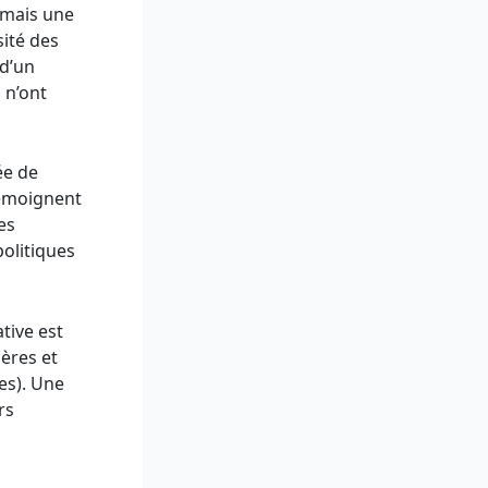
 mais une
sité des
 d’un
 n’ont
ée de
témoignent
es
politiques
tive est
gères et
es). Une
rs