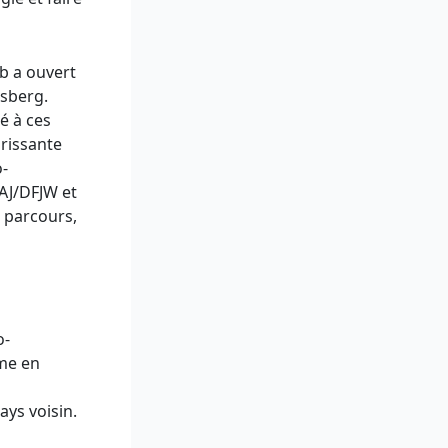
ib a ouvert
sberg.
é à ces
rissante
o-
FAJ/DFJW et
 parcours,
o-
ème en
ays voisin.