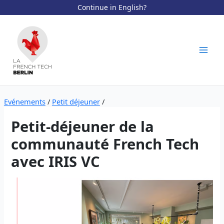
Continue in English?
Aller
au
contenu
Mai
Men
Evénements
/
Petit déjeuner
/
Petit-déjeuner de la
communauté French Tech
avec IRIS VC