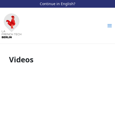
Continue in English?
Zum
Inhalt
springen
Ma
Me
Videos