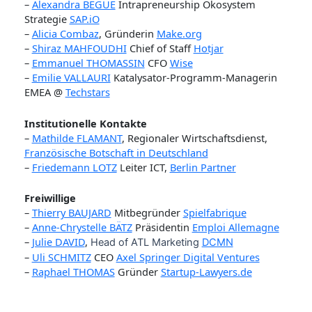
–
Alexandra BEGUE
Intrapreneurship Ökosystem
Strategie
SAP.iO
–
Alicia Combaz
, Gründerin
Make.org
–
Shiraz MAHFOUDHI
Chief of Staff
Hotjar
–
Emmanuel THOMASSIN
CFO
Wise
–
Emilie VALLAURI
Katalysator-Programm-Managerin
EMEA @
Techstars
Institutionelle Kontakte
–
Mathilde FLAMANT
, Regionaler Wirtschaftsdienst,
Französische Botschaft in Deutschland
–
Friedemann LOTZ
Leiter ICT,
Berlin Partner
Freiwillige
–
Thierry BAUJARD
Mitbegründer
Spielfabrique
–
Anne-Chrystelle BÄTZ
Präsidentin
Emploi Allemagne
–
Julie DAVID
,
Head of ATL Marketing
DCMN
–
Uli SCHMITZ
CEO
Axel Springer Digital Ventures
–
Raphael THOMAS
Gründer
Startup-Lawyers.de