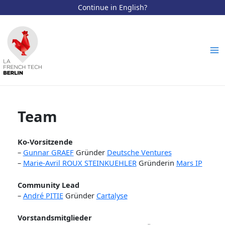
Continue in English?
Zum
Inhalt
springen
Ma
Me
Team
Ko-Vorsitzende
–
Gunnar GRAEF
Gründer
Deutsche Ventures
–
Marie-Avril ROUX STEINKUEHLER
Gründerin
Mars IP
Community Lead
–
André PITIE
Gründer
Cartalyse
Vorstandsmitglieder