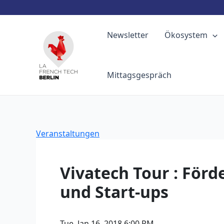
Zum
Inhalt
Newsletter
Ökosystem
springen
Mittagsgespräch
Veranstaltungen
Vivatech Tour : För
und Start-ups
Tue, Jan 16, 2018 6:00 PM