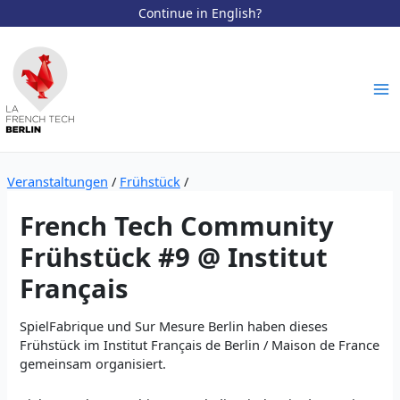
Continue in English?
Zum
Inhalt
springen
Ma
Me
Veranstaltungen
/
Frühstück
/
French Tech Community
Frühstück #9 @ Institut
Français
SpielFabrique und Sur Mesure Berlin haben dieses
Frühstück im Institut Français de Berlin / Maison de France
gemeinsam organisiert.