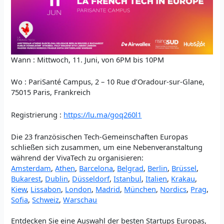
Wann : Mittwoch, 11. Juni, von 6PM bis 10PM
Wo : PariSanté Campus, 2 – 10 Rue d’Oradour-sur-Glane,
75015 Paris, Frankreich
Registrierung :
https://lu.ma/goq260l1
Die 23 französischen Tech-Gemeinschaften Europas
schließen sich zusammen, um eine Nebenveranstaltung
während der VivaTech zu organisieren:
Amsterdam
,
Athen
,
Barcelona
,
Belgrad
,
Berlin
,
Brüssel
,
Bukarest
,
Dublin
,
Düsseldorf
,
Istanbul
,
Italien
,
Krakau
,
Kiew
,
Lissabon
,
London
,
Madrid
,
München
,
Nordics
,
Prag
,
Sofia
,
Schweiz
,
Warschau
Entdecken Sie eine Auswahl der besten Startups Europas,