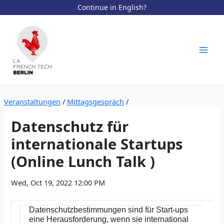
Continue in English?
Zum
Inhalt
springen
Mai
Men
Veranstaltungen
/
Mittagsgespräch
/
Datenschutz für
internationale Startups
(Online Lunch Talk )
Wed, Oct 19, 2022 12:00 PM
Datenschutzbestimmungen sind für Start-ups
eine Herausforderung, wenn sie international