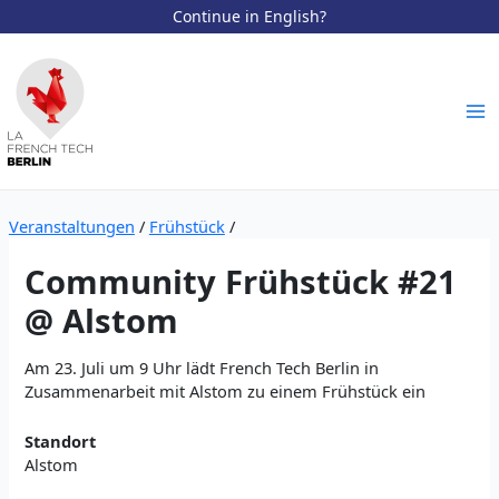
Continue in English?
Zum
Inhalt
springen
Ma
Me
Veranstaltungen
/
Frühstück
/
Community Frühstück #21
@ Alstom
Am 23. Juli um 9 Uhr lädt French Tech Berlin in
Zusammenarbeit mit Alstom zu einem Frühstück ein
Standort
Alstom