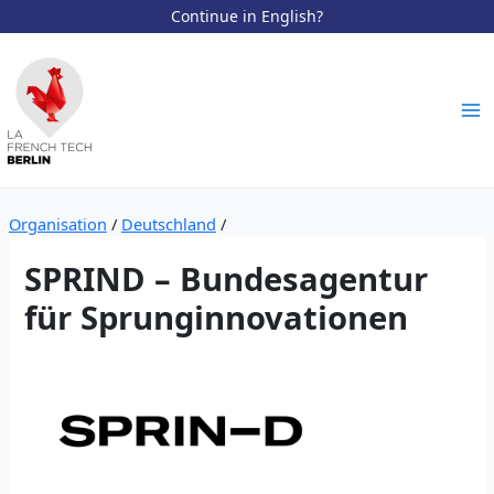
Continue in English?
Zum
Inhalt
springen
Ma
Me
Organisation
/
Deutschland
/
SPRIND – Bundesagentur
für Sprunginnovationen