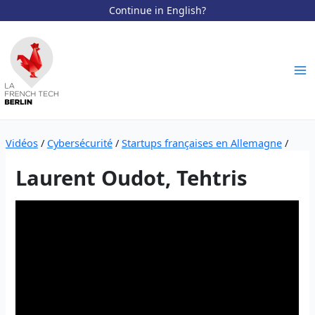
Continue in English?
Aller
au
contenu
Ma
Me
Vidéos
/
Cybersécurité
/
Startups françaises en Allemagne
/
Laurent Oudot, Tehtris